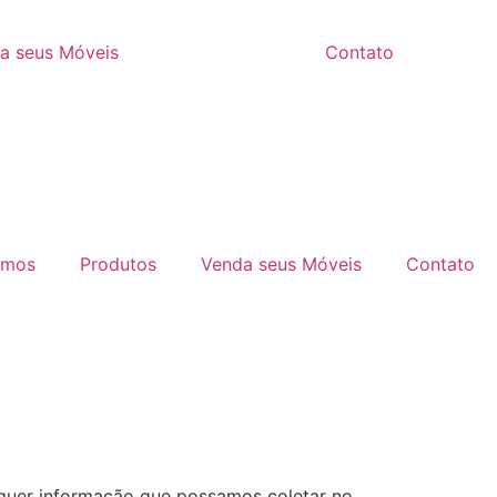
a seus Móveis
Contato
omos
Produtos
Venda seus Móveis
Contato
alquer informação que possamos coletar no