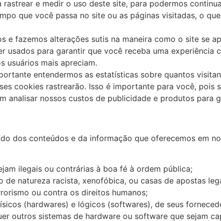
a rastrear e medir o uso deste site, para podermos continu
empo que você passa no site ou as páginas visitadas, o q
s e fazemos alterações sutis na maneira como o site se a
 usados ​​para garantir que você receba uma experiência c
s usuários mais apreciam.
rtante entendermos as estatísticas sobre quantos visita
ses cookies rastrearão. Isso é importante para você, pois 
 analisar nossos custos de publicidade e produtos para ga
do dos conteúdos e da informação que oferecemos em noss
jam ilegais ou contrárias à boa fé à ordem pública;
de natureza racista, xenofóbica, ou casas de apostas legai
errorismo ou contra os direitos humanos;
sicos (hardwares) e lógicos (softwares), de seus fornecedo
quer outros sistemas de hardware ou software que sejam c