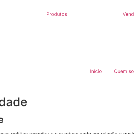
Produtos
Vend
Início
Quem s
idade
e
ossa política respeitar a sua privacidade em relação a qu