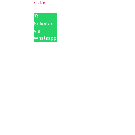
sofás
Solicitar
via
Whatsapp